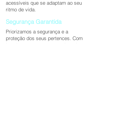
acessíveis que se adaptam ao seu
ritmo de vida.
Segurança Garantida
Priorizamos a segurança e a
proteção dos seus pertences. Com
instalações seguras e monitoradas,
você pode confiar que seus itens
estarão em boas mãos.
Facilidade de Acesso
Nossa localização estratégica
oferece fácil acesso para que você
possa gerenciar seus pertences
sempre que precisar. Sua satisfação
e comodidade são nossas principais
prioridades.