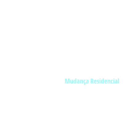
Mudança Residencial
Siga-nos nas red
sociais